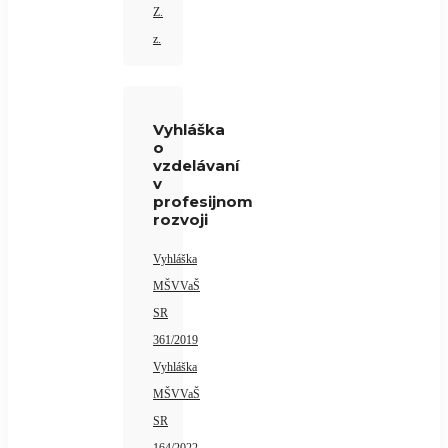
Z.
z.
Vyhláška
o
vzdelávaní
v
profesijnom
rozvoji
Vyhláška
MŠVVaŠ
SR
361/2019
Vyhláška
MŠVVaŠ
SR