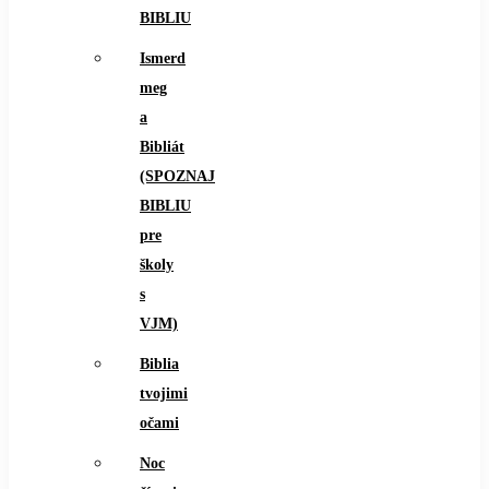
BIBLIU
Ismerd
meg
a
Bibliát
(SPOZNAJ
BIBLIU
pre
školy
s
VJM)
Biblia
tvojimi
očami
Noc