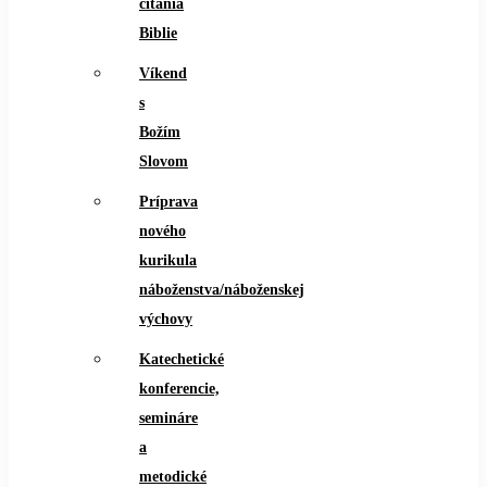
čítania
Biblie
Víkend
s
Božím
Slovom
Príprava
nového
kurikula
náboženstva/náboženskej
výchovy
Katechetické
konferencie,
semináre
a
metodické