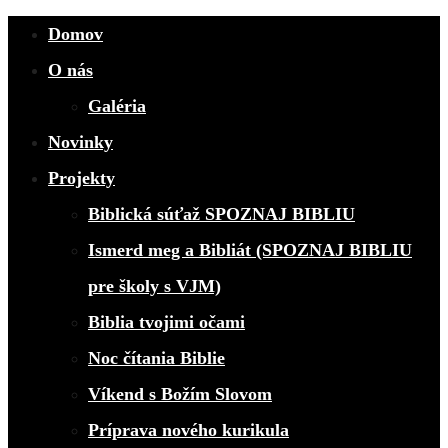
Domov
O nás
Galéria
Novinky
Projekty
Biblická súťaž SPOZNAJ BIBLIU
Ismerd meg a Bibliát (SPOZNAJ BIBLIU
pre školy s VJM)
Biblia tvojimi očami
Noc čítania Biblie
Víkend s Božím Slovom
Príprava nového kurikula