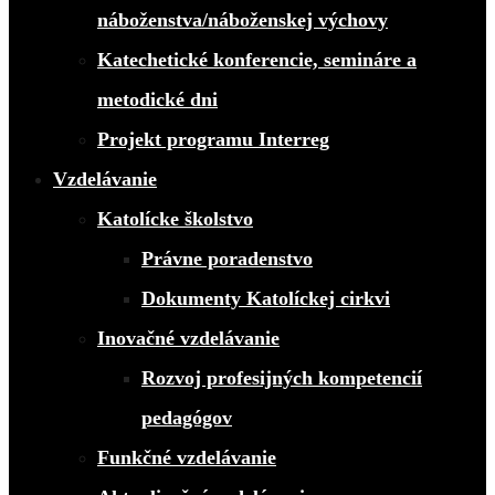
náboženstva/náboženskej výchovy
Katechetické konferencie, semináre a
metodické dni
Projekt programu Interreg
Vzdelávanie
Katolícke školstvo
Právne poradenstvo
Dokumenty Katolíckej cirkvi
Inovačné vzdelávanie
Rozvoj profesijných kompetencií
pedagógov
Funkčné vzdelávanie