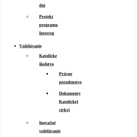
dni
Projekt
programu
Interreg
Vzdelávanie
Katolícke
školstvo
Právne
poradenstvo
Dokumenty
Katolíckej
cirkvi
Inovačné
vzdelávanie