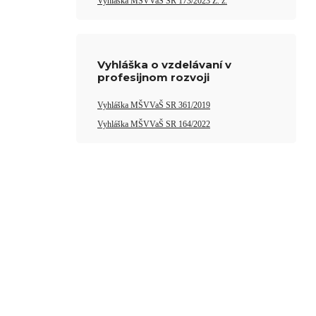
Vyhláška MŠVVaŠ SR 173/2023 Z. z.
Vyhláška o vzdelávaní v
profesijnom rozvoji
Vyhláška MŠVVaŠ SR 361/2019
Vyhláška MŠVVaŠ SR 164/2022