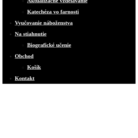
Aktualizačné vzdelávanie
Katechéza vo farnosti
Vyučovanie náboženstva
Na stiahnutie
Biografické učenie
Obchod
Košík
Kontakt