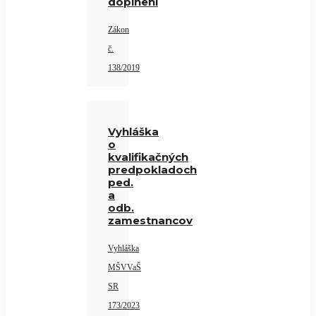
doplnení
Zákon
č.
138/2019
Vyhláška
o
kvalifikačných
predpokladoch
ped.
a
odb.
zamestnancov
Vyhláška
MŠVVaŠ
SR
173/2023