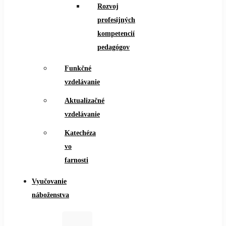
Rozvoj
profesijných
kompetencií
pedagógov
Funkčné
vzdelávanie
Aktualizačné
vzdelávanie
Katechéza
vo
farnosti
Vyučovanie
náboženstva