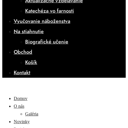
Aktualizačné vzdelávanie
Katechéza vo farnosti
Vyučovanie náboženstva
Na stiahnutie
Biografické učenie
Obchod
Košík
Kontakt
Domov
O nás
Galéria
Novinky