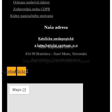
Ochrana osobných údajov
Zodpovedná osoba GDPR
Kódex pastoračného správania
Naša adresa
Katolícke pedagogické
a katechetické centrum, n.o
Sídlo: Kapitulská 318/11
814 99 Bratislava - Staré Mesto, Slovensko
Kancelária / korešpondencia:
Námestie sv. Egídia 16/37, 058 01 Poprad
Facebook
Flickr