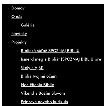
Domov
O nás
Galéria
Novinky
Projekty
Biblická súťaž SPOZNAJ BIBLIU
Ismerd meg a Bibliát (SPOZNAJ BIBLIU pre
školy s VJM)
Biblia tvojimi očami
Noc čítania Biblie
Víkend s Božím Slovom
Príprava nového kurikula