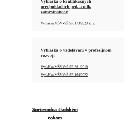
Vyhláška o kvalifikačných
predpokladoch ped. a odb.
zamestnancov
Vyhláška MŠVVaŠ SR 173/2023 Z. z.
Vyhláška o vzdelávaní v profesijnom
rozvoji
Vyhláška MŠVVaŠ SR 361/2019
Vyhláška MŠVVaŠ SR 164/2022
Sprievodca školským
rokom