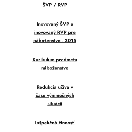
ŠVP / RVP
Inovovaný ŠVP a
inovovaný RVP pre
náboženstvo - 2015
Kurikulum predmetu
náboženstvo
Redukcia učiva v
čase výnimočných
situácií
Inšpekčná činnosť