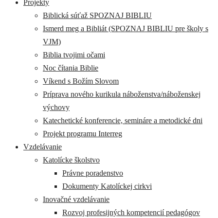
Projekty
Biblická súťaž SPOZNAJ BIBLIU
Ismerd meg a Bibliát (SPOZNAJ BIBLIU pre školy s
VJM)
Biblia tvojimi očami
Noc čítania Biblie
Víkend s Božím Slovom
Príprava nového kurikula náboženstva/náboženskej
výchovy
Katechetické konferencie, semináre a metodické dni
Projekt programu Interreg
Vzdelávanie
Katolícke školstvo
Právne poradenstvo
Dokumenty Katolíckej cirkvi
Inovačné vzdelávanie
Rozvoj profesijných kompetencií pedagógov