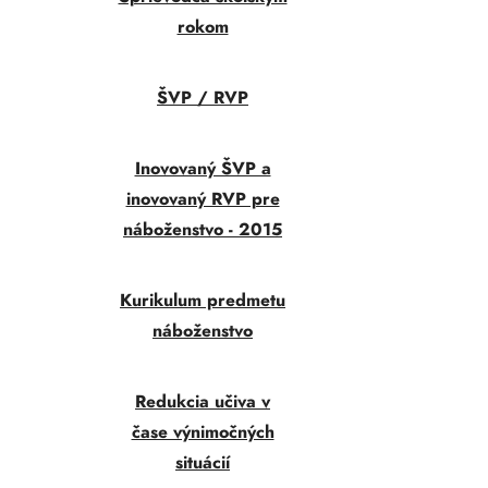
rokom
ŠVP / RVP
Inovovaný ŠVP a
inovovaný RVP pre
náboženstvo - 2015
Kurikulum predmetu
náboženstvo
Redukcia učiva v
čase výnimočných
situácií