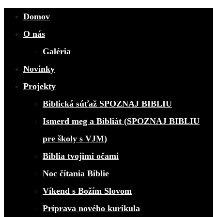
Domov
O nás
Galéria
Novinky
Projekty
Biblická súťaž SPOZNAJ BIBLIU
Ismerd meg a Bibliát (SPOZNAJ BIBLIU
pre školy s VJM)
Biblia tvojimi očami
Noc čítania Biblie
Víkend s Božím Slovom
Príprava nového kurikula