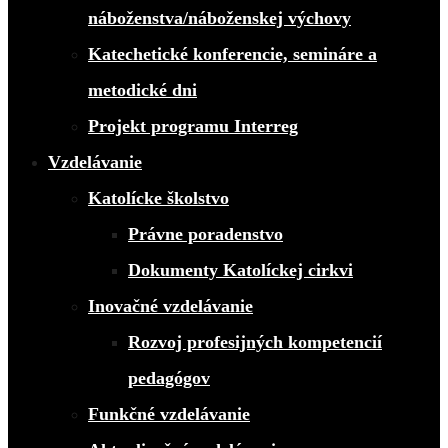
náboženstva/náboženskej výchovy
Katechetické konferencie, semináre a
metodické dni
Projekt programu Interreg
Vzdelávanie
Katolícke školstvo
Právne poradenstvo
Dokumenty Katolíckej cirkvi
Inovačné vzdelávanie
Rozvoj profesijných kompetencií
pedagógov
Funkčné vzdelávanie