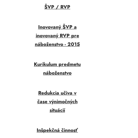
ŠVP / RVP
Inovovaný ŠVP a
inovovaný RVP pre
náboženstvo - 2015
Kurikulum predmetu
náboženstvo
Redukcia učiva v
čase výnimočných
situácií
Inšpekčná činnosť