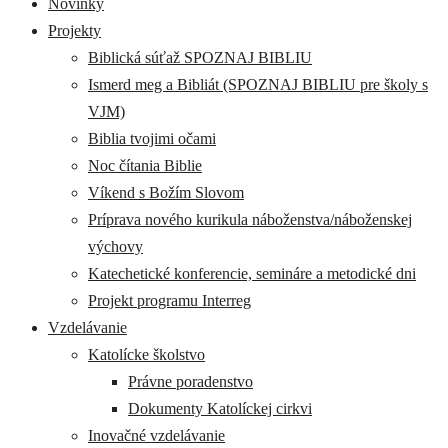
Novinky
Projekty
Biblická súťaž SPOZNAJ BIBLIU
Ismerd meg a Bibliát (SPOZNAJ BIBLIU pre školy s
VJM)
Biblia tvojimi očami
Noc čítania Biblie
Víkend s Božím Slovom
Príprava nového kurikula náboženstva/náboženskej
výchovy
Katechetické konferencie, semináre a metodické dni
Projekt programu Interreg
Vzdelávanie
Katolícke školstvo
Právne poradenstvo
Dokumenty Katolíckej cirkvi
Inovačné vzdelávanie