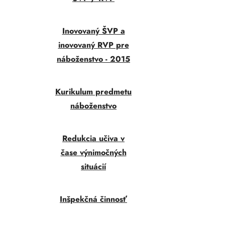
Inovovaný ŠVP a
inovovaný RVP pre
náboženstvo - 2015
Kurikulum predmetu
náboženstvo
Redukcia učiva v
čase výnimočných
situácií
Inšpekčná činnosť