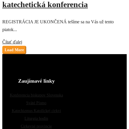
katechetická konferencia
REGISTRÁCIA JE UKONČENÁ tešíme sa na Vás už tento
piatok...
Čítať ďalej
Load More
Zaujímavé linky
Konferencia biskupov Slovenska
Sväté Písmo
Katechizmus Katolíckej cirkvi
Liturgia hodín
Cirkevné provincie