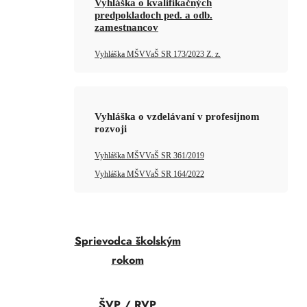
Vyhláška o kvalifikačných
predpokladoch ped. a odb.
zamestnancov
Vyhláška MŠVVaŠ SR 173/2023 Z. z.
Vyhláška o vzdelávaní v profesijnom
rozvoji
Vyhláška MŠVVaŠ SR 361/2019
Vyhláška MŠVVaŠ SR 164/2022
Sprievodca školským
rokom
ŠVP / RVP