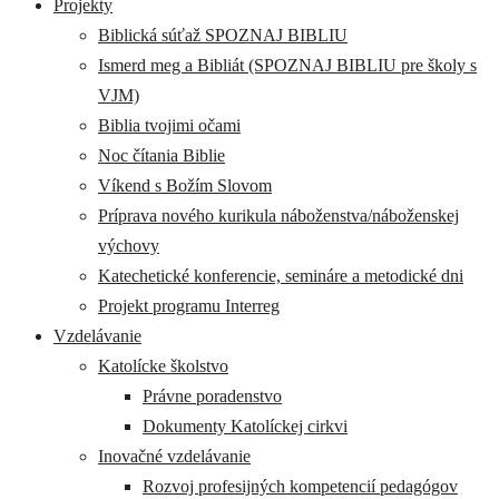
Projekty
Biblická súťaž SPOZNAJ BIBLIU
Ismerd meg a Bibliát (SPOZNAJ BIBLIU pre školy s
VJM)
Biblia tvojimi očami
Noc čítania Biblie
Víkend s Božím Slovom
Príprava nového kurikula náboženstva/náboženskej
výchovy
Katechetické konferencie, semináre a metodické dni
Projekt programu Interreg
Vzdelávanie
Katolícke školstvo
Právne poradenstvo
Dokumenty Katolíckej cirkvi
Inovačné vzdelávanie
Rozvoj profesijných kompetencií pedagógov