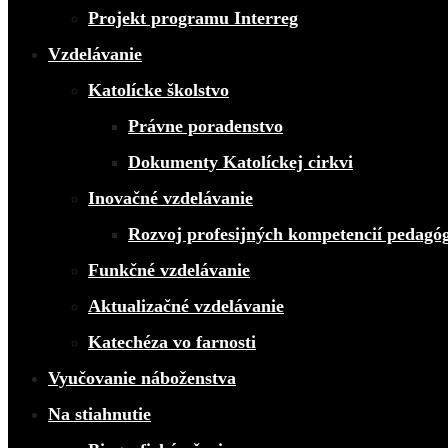
Projekt programu Interreg
Vzdelávanie
Katolícke školstvo
Právne poradenstvo
Dokumenty Katolíckej cirkvi
Inovačné vzdelávanie
Rozvoj profesijných kompetencií pedagó
Funkčné vzdelávanie
Aktualizačné vzdelávanie
Katechéza vo farnosti
Vyučovanie náboženstva
Na stiahnutie