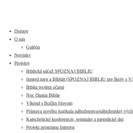
Domov
O nás
Galéria
Novinky
Projekty
Biblická súťaž SPOZNAJ BIBLIU
Ismerd meg a Bibliát (SPOZNAJ BIBLIU pre školy s V
Biblia tvojimi očami
Noc čítania Biblie
Víkend s Božím Slovom
Príprava nového kurikula náboženstva/náboženskej výc
Katechetické konferencie, semináre a metodické dni
Projekt programu Interreg