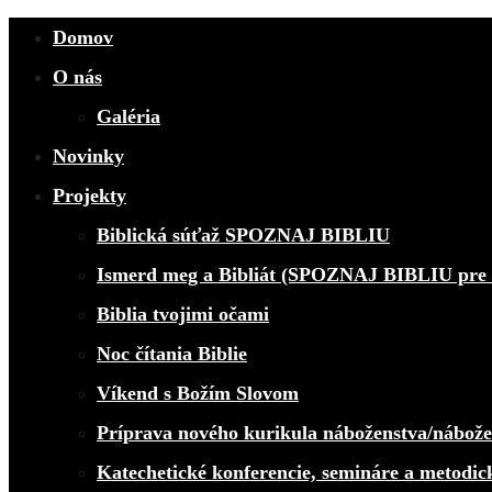
Domov
O nás
Galéria
Novinky
Projekty
Biblická súťaž SPOZNAJ BIBLIU
Ismerd meg a Bibliát (SPOZNAJ BIBLIU pre 
Biblia tvojimi očami
Noc čítania Biblie
Víkend s Božím Slovom
Príprava nového kurikula náboženstva/nábož
Katechetické konferencie, semináre a metodic