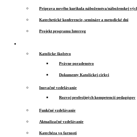
Príprava nového kurikula náboženstva/náboženskej vý
Katechetické konferencie, semináre a metodické dni
Projekt programu Interreg
Katolícke školstvo
Právne poradenstvo
Dokumenty Katolíckej cirkvi
Inovačné vzdelávanie
Rozvoj profesijných kompetencií pedagógov
Funkčné vzdelávanie
Aktualizačné vzdelávanie
Katechéza vo farnosti