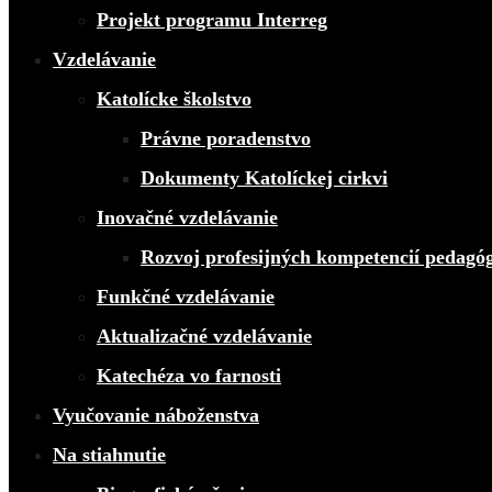
Projekt programu Interreg
Vzdelávanie
Katolícke školstvo
Právne poradenstvo
Dokumenty Katolíckej cirkvi
Inovačné vzdelávanie
Rozvoj profesijných kompetencií pedagó
Funkčné vzdelávanie
Aktualizačné vzdelávanie
Katechéza vo farnosti
Vyučovanie náboženstva
Na stiahnutie