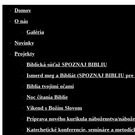
Domov
O nás
Galéria
Novinky
Projekty
Biblická súťaž SPOZNAJ BIBLIU
Ismerd meg a Bibliát (SPOZNAJ BIBLIU pre 
Biblia tvojimi očami
Noc čítania Biblie
Víkend s Božím Slovom
Príprava nového kurikula náboženstva/nábož
Katechetické konferencie, semináre a metodic