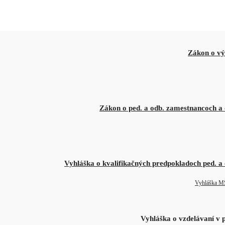
Zákon o vý
Zákon o ped. a odb. zamestnancoch a 
Vyhláška o kvalifikačných predpokladoch ped. a
Vyhláška M
Vyhláška o vzdelávaní v 