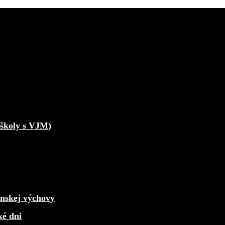
školy s VJM)
enskej výchovy
ké dni