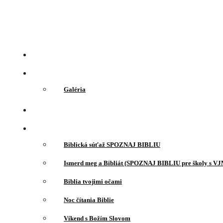
Galéria
Biblická súťaž SPOZNAJ BIBLIU
Ismerd meg a Bibliát (SPOZNAJ BIBLIU pre školy s VJ
Biblia tvojimi očami
Noc čítania Biblie
Víkend s Božím Slovom