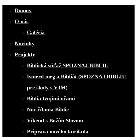
Domov
O nás
Galéria
Novinky
Projekty
Biblická súťaž SPOZNAJ BIBLIU
Ismerd meg a Bibliát (SPOZNAJ BIBLIU
pre školy s VJM)
Biblia tvojimi očami
Noc čítania Biblie
Víkend s Božím Slovom
Príprava nového kurikula