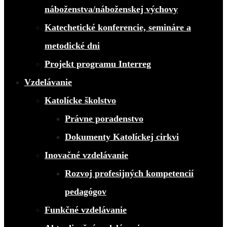
náboženstva/náboženskej výchovy
Katechetické konferencie, semináre a
metodické dni
Projekt programu Interreg
Vzdelávanie
Katolícke školstvo
Právne poradenstvo
Dokumenty Katolíckej cirkvi
Inovačné vzdelávanie
Rozvoj profesijných kompetencií
pedagógov
Funkčné vzdelávanie