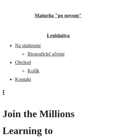
Maturita "po novom"
Legislatíva
Na stiahnutie
Biografické učenie
Obchod
Košík
Kontakt
Join the Millions
Learning to