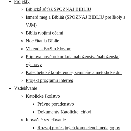
Projekty
Biblická súťaž SPOZNAJ BIBLIU
Ismerd meg a Bibliát (SPOZNAJ BIBLIU pre školy s
VJM)
Biblia tvojimi očami
Noc čítania Biblie
Víkend s Božím Slovom
Príprava nového kurikula náboženstva/náboženskej
výchovy
Katechetické konferencie, semináre a metodické dni
Projekt programu Interreg
Vzdelávanie
Katolícke školstvo
Právne poradenstvo
Dokumenty Katolíckej cirkvi
Inovačné vzdelávanie
Rozvoj profesijných kompetencií pedagógov