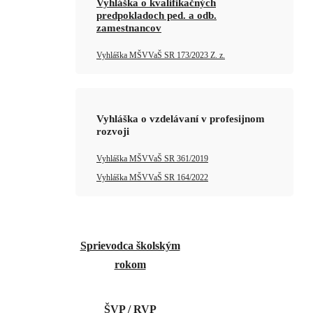
Vyhláška o kvalifikačných
predpokladoch ped. a odb.
zamestnancov
Vyhláška MŠVVaŠ SR 173/2023 Z. z.
Vyhláška o vzdelávaní v profesijnom
rozvoji
Vyhláška MŠVVaŠ SR 361/2019
Vyhláška MŠVVaŠ SR 164/2022
Sprievodca školským
rokom
ŠVP / RVP