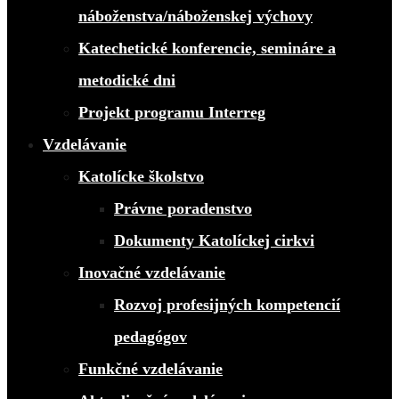
náboženstva/náboženskej výchovy
Katechetické konferencie, semináre a
metodické dni
Projekt programu Interreg
Vzdelávanie
Katolícke školstvo
Právne poradenstvo
Dokumenty Katolíckej cirkvi
Inovačné vzdelávanie
Rozvoj profesijných kompetencií
pedagógov
Funkčné vzdelávanie