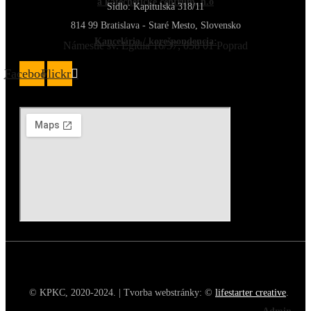
a katechetické centrum, n.o
Sídlo: Kapitulská 318/11
814 99 Bratislava - Staré Mesto, Slovensko
Kancelária / korešpondencia:
Námestie sv. Egídia 16/37, 058 01 Poprad
Facebook
Flickr
© KPKC, 2020-2024. | Tvorba webstránky: ©
lifestarter creative
.