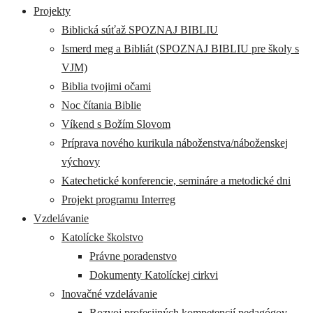
Projekty
Biblická súťaž SPOZNAJ BIBLIU
Ismerd meg a Bibliát (SPOZNAJ BIBLIU pre školy s
VJM)
Biblia tvojimi očami
Noc čítania Biblie
Víkend s Božím Slovom
Príprava nového kurikula náboženstva/náboženskej
výchovy
Katechetické konferencie, semináre a metodické dni
Projekt programu Interreg
Vzdelávanie
Katolícke školstvo
Právne poradenstvo
Dokumenty Katolíckej cirkvi
Inovačné vzdelávanie
Rozvoj profesijných kompetencií pedagógov