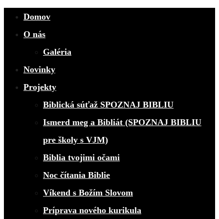
Domov
O nás
Galéria
Novinky
Projekty
Biblická súťaž SPOZNAJ BIBLIU
Ismerd meg a Bibliát (SPOZNAJ BIBLIU
pre školy s VJM)
Biblia tvojimi očami
Noc čítania Biblie
Víkend s Božím Slovom
Príprava nového kurikula