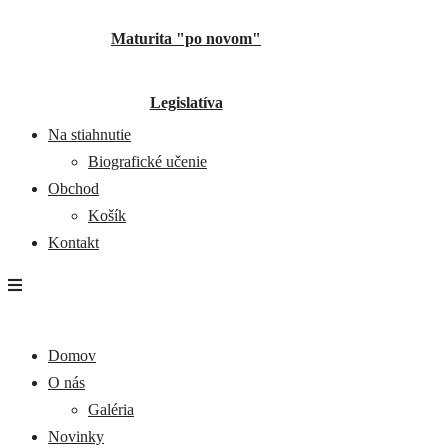
Maturita "po novom"
Legislatíva
Na stiahnutie
Biografické učenie
Obchod
Košík
Kontakt
Domov
O nás
Galéria
Novinky