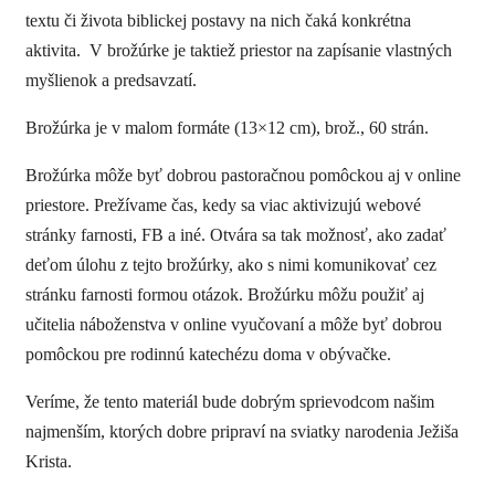
textu či života biblickej postavy na nich čaká konkrétna
aktivita. V brožúrke je taktiež priestor na zapísanie vlastných
myšlienok a predsavzatí.
Brožúrka je v malom formáte (13×12 cm), brož., 60 strán.
Brožúrka môže byť dobrou pastoračnou pomôckou aj v online
priestore. Prežívame čas, kedy sa viac aktivizujú webové
stránky farnosti, FB a iné. Otvára sa tak možnosť, ako zadať
deťom úlohu z tejto brožúrky, ako s nimi komunikovať cez
stránku farnosti formou otázok. Brožúrku môžu použiť aj
učitelia náboženstva v online vyučovaní a môže byť dobrou
pomôckou pre rodinnú katechézu doma v obývačke.
Veríme, že tento materiál bude dobrým sprievodcom našim
najmenším, ktorých dobre pripraví na sviatky narodenia Ježiša
Krista.