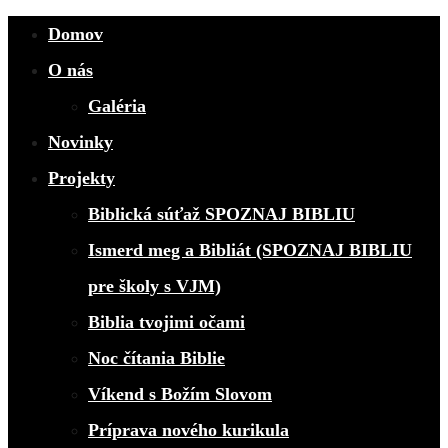
Domov
O nás
Galéria
Novinky
Projekty
Biblická súťaž SPOZNAJ BIBLIU
Ismerd meg a Bibliát (SPOZNAJ BIBLIU
pre školy s VJM)
Biblia tvojimi očami
Noc čítania Biblie
Víkend s Božím Slovom
Príprava nového kurikula