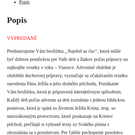
Popis
Popis
VYPREDANÉ
Predstavujeme Vám brožúrku
„Naplnil sa čas“,
ktorá môže
byť dobrou pomôckou pre Vaše deti a žiakov počas prípravy na
najkrajšie sviatky v roku – Vianoce. Adventné obdobie je
obdobím duchovnej prípravy, vyznačuje sa očakávaním sviatku
narodenia Pána Ježiša a jeho druhého príchodu. Ponúkame
Vám brožúrku, ktorá je pripravená interaktívnym spôsobom.
Každý deň počas adventu sa deti zoznámia s jednou biblickou
postavou, ktorá je spätá so životom Ježiša Krista, resp. so
starozákonným proroctvom, ktoré poukazuje na Kristov
príchod, prečítajú si vybrané texty zo Svätého písma s
oboznámia sa s posolstvom. Pre ľahšie pochopenie posolstva