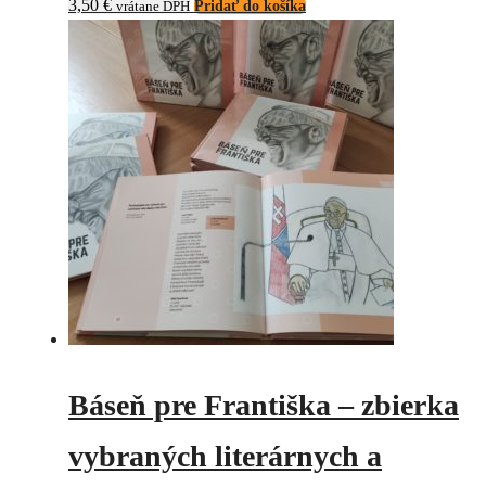
3,50
€
vrátane DPH
Pridať do košíka
Báseň pre Františka – zbierka
vybraných literárnych a