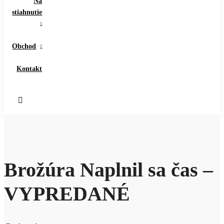
Na
stiahnutie
Sprievodca školským rokom
Obchod
Zákon o ped. a odb. zame
Kontakt
ŠVP / RVP
Inovovaný ŠVP a inovovaný RVP pre náboženstvo - 2015
Vyhláška o kvalifikačných predpokl
Kurikulum predmetu náboženstvo
Brožúra Naplnil sa čas –
Vyhláška o v
Redukcia učiva v čase výnimočných situácií
VYPREDANÉ
Inšpekčná činnosť