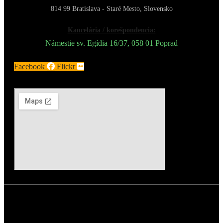
814 99 Bratislava - Staré Mesto, Slovensko
Kancelária / korešpondencia:
Námestie sv. Egídia 16/37, 058 01 Poprad
Facebook
Flickr