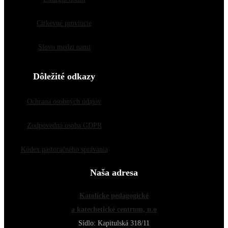
Cirkevné provincie
Slovo medzi nami
Dôležité odkazy
Ochrana osobných údajov
Zodpovedná osoba GDPR
Kódex pastoračného správania
Naša adresa
Katolícke pedagogické
a katechetické centrum, n.o
Sídlo: Kapitulská 318/11