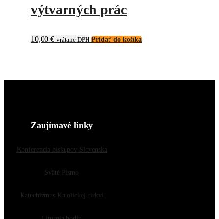
výtvarných prác
10,00
€
vrátane DPH
Pridať do košíka
Zaujímavé linky
Konferencia biskupov Slovenska
Sväté Písmo
Katechizmus Katolíckej cirkvi
Liturgia hodín