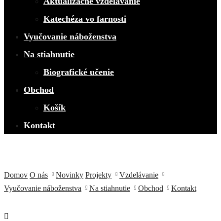
Aktualizačné vzdelávanie
Katechéza vo farnosti
Vyučovanie náboženstva
Na stiahnutie
Biografické učenie
Obchod
Košík
Kontakt
Domov
O nás
Novinky
Projekty
Vzdelávanie
Vyučovanie náboženstva
Na stiahnutie
Obchod
Kontakt
Zákon o výchove a vzdelávaní