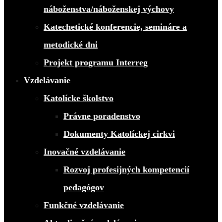
náboženstva/náboženskej výchovy
Katechetické konferencie, semináre a
metodické dni
Projekt programu Interreg
Vzdelávanie
Katolícke školstvo
Právne poradenstvo
Dokumenty Katolíckej cirkvi
Inovačné vzdelávanie
Rozvoj profesijných kompetencií
pedagógov
Funkčné vzdelávanie