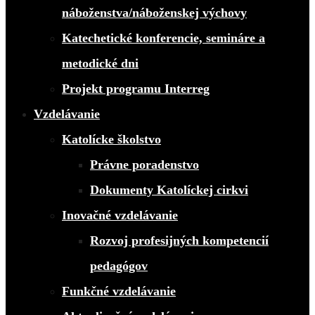
náboženstva/náboženskej výchovy
Katechetické konferencie, semináre a
metodické dni
Projekt programu Interreg
Vzdelávanie
Katolícke školstvo
Právne poradenstvo
Dokumenty Katolíckej cirkvi
Inovačné vzdelávanie
Rozvoj profesijných kompetencií
pedagógov
Funkčné vzdelávanie