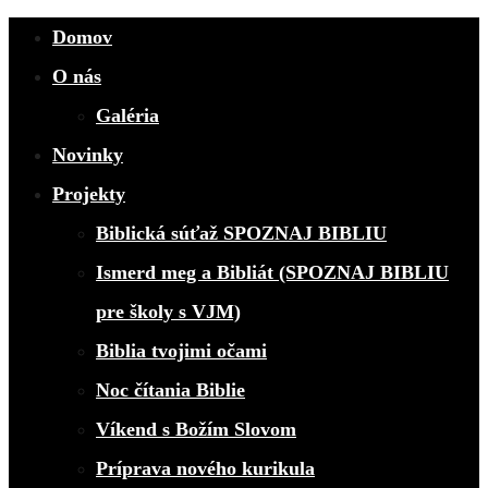
Domov
O nás
Galéria
Novinky
Projekty
Biblická súťaž SPOZNAJ BIBLIU
Ismerd meg a Bibliát (SPOZNAJ BIBLIU
pre školy s VJM)
Biblia tvojimi očami
Noc čítania Biblie
Víkend s Božím Slovom
Príprava nového kurikula