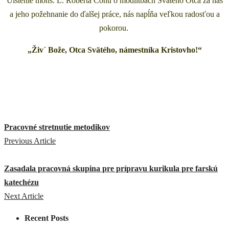
Uistenie mons. L. Roberta Conu o modlitbách Svätého Otca za nás
a jeho požehnanie do ďalšej práce, nás napĺňa veľkou radosťou a
pokorou.
„Živ´ Bože, Otca Svätého, námestníka Kristovho!“
Pracovné stretnutie metodikov
Previous Article
Zasadala pracovná skupina pre prípravu kurikula pre farskú
katechézu
Next Article
Recent Posts