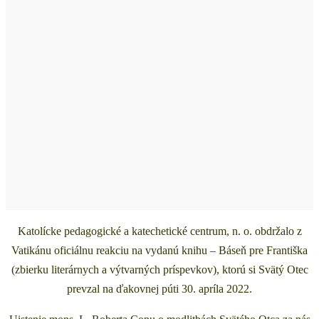
Katolícke pedagogické a katechetické centrum, n. o. obdržalo z
Vatikánu oficiálnu reakciu na vydanú knihu – Báseň pre Františka
(zbierku literárnych a výtvarných príspevkov), ktorú si Svätý Otec
prevzal na ďakovnej púti 30. apríla 2022.