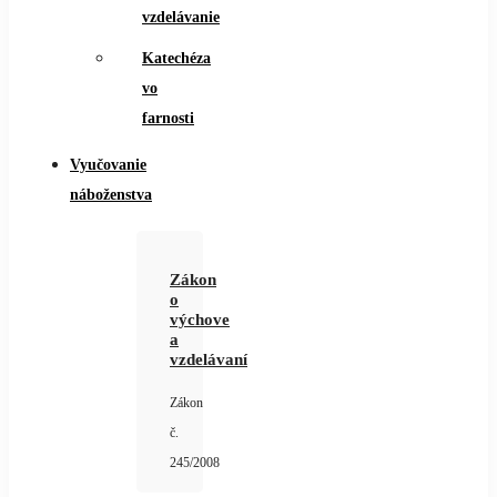
vzdelávanie
Katechéza
vo
farnosti
Vyučovanie
náboženstva
Zákon
o
výchove
a
vzdelávaní
Zákon
č.
245/2008