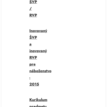
ŠVP
/
RVP
Inovovaný
ŠVP
a
inovovaný
RVP
pre
náboženstvo
-
2015
Kurikulum
predmetu