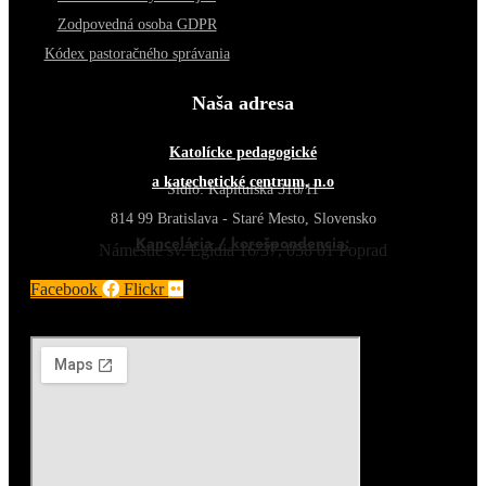
Zodpovedná osoba GDPR
Kódex pastoračného správania
Naša adresa
Katolícke pedagogické
a katechetické centrum, n.o
Sídlo: Kapitulská 318/11
814 99 Bratislava - Staré Mesto, Slovensko
Kancelária / korešpondencia:
Námestie sv. Egídia 16/37, 058 01 Poprad
Facebook
Flickr