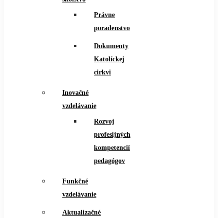
Právne
poradenstvo
Dokumenty
Katolíckej
cirkvi
Inovačné
vzdelávanie
Rozvoj
profesijných
kompetencií
pedagógov
Funkčné
vzdelávanie
Aktualizačné