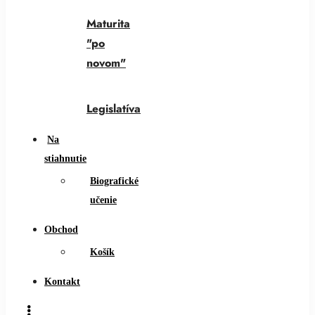
Maturita
"po
novom"
Legislatíva
Na
stiahnutie
Biografické
učenie
Obchod
Košík
Kontakt