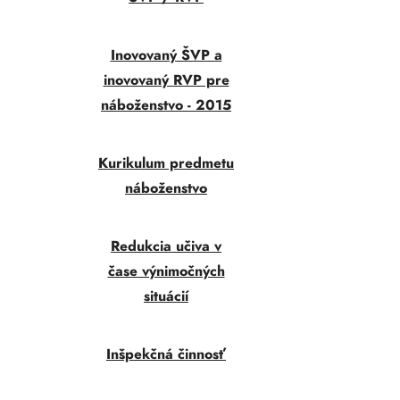
Inovovaný ŠVP a
inovovaný RVP pre
náboženstvo - 2015
Kurikulum predmetu
náboženstvo
Redukcia učiva v
čase výnimočných
situácií
Inšpekčná činnosť