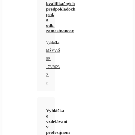
kvalifikačných
predpokladoch
ped.
a
odb.
zamestnancov
Vyhláška
MŠVVaŠ
SR
173/2023
Z.
z.
Vyhláška
o
vzdelávaní
v
profesijnom