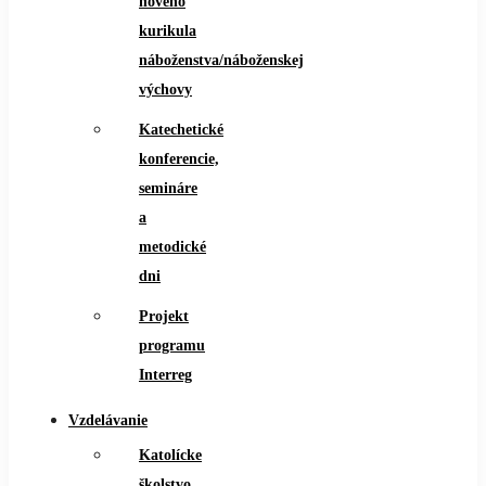
nového
kurikula
náboženstva/náboženskej
výchovy
Katechetické
konferencie,
semináre
a
metodické
dni
Projekt
programu
Interreg
Vzdelávanie
Katolícke
školstvo