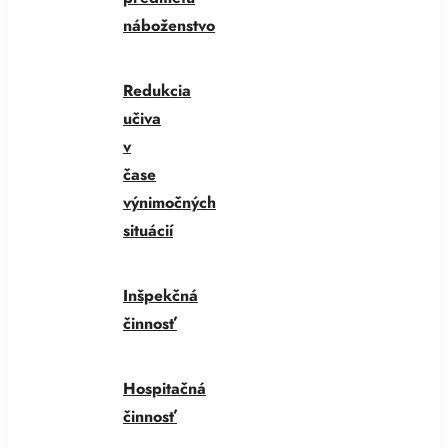
náboženstvo
Redukcia
učiva
v
čase
výnimočných
situácií
Inšpekčná
činnosť
Hospitačná
činnosť