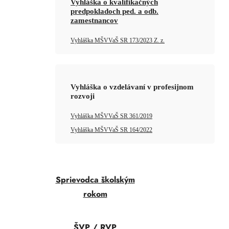
Vyhláška o kvalifikačných
predpokladoch ped. a odb.
zamestnancov
Vyhláška MŠVVaŠ SR 173/2023 Z. z.
Vyhláška o vzdelávaní v profesijnom
rozvoji
Vyhláška MŠVVaŠ SR 361/2019
Vyhláška MŠVVaŠ SR 164/2022
Sprievodca školským
rokom
ŠVP / RVP