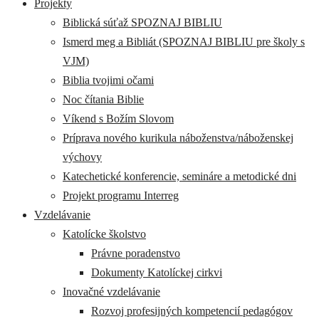
Projekty
Biblická súťaž SPOZNAJ BIBLIU
Ismerd meg a Bibliát (SPOZNAJ BIBLIU pre školy s
VJM)
Biblia tvojimi očami
Noc čítania Biblie
Víkend s Božím Slovom
Príprava nového kurikula náboženstva/náboženskej
výchovy
Katechetické konferencie, semináre a metodické dni
Projekt programu Interreg
Vzdelávanie
Katolícke školstvo
Právne poradenstvo
Dokumenty Katolíckej cirkvi
Inovačné vzdelávanie
Rozvoj profesijných kompetencií pedagógov