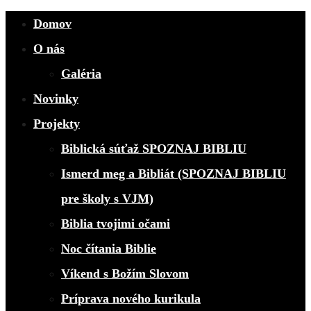
Close
Domov
O nás
Galéria
Novinky
Projekty
Biblická súťaž SPOZNAJ BIBLIU
Ismerd meg a Bibliát (SPOZNAJ BIBLIU
pre školy s VJM)
Biblia tvojimi očami
Noc čítania Biblie
Víkend s Božím Slovom
Príprava nového kurikula