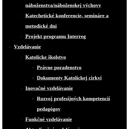
náboženstva/náboženskej výchovy
Katechetické konferencie, semináre a
metodické dni
Projekt programu Interreg
Vzdelávanie
Katolícke školstvo
Právne poradenstvo
Dokumenty Katolíckej cirkvi
Inovačné vzdelávanie
Rozvoj profesijných kompetencií
pedagógov
Funkčné vzdelávanie