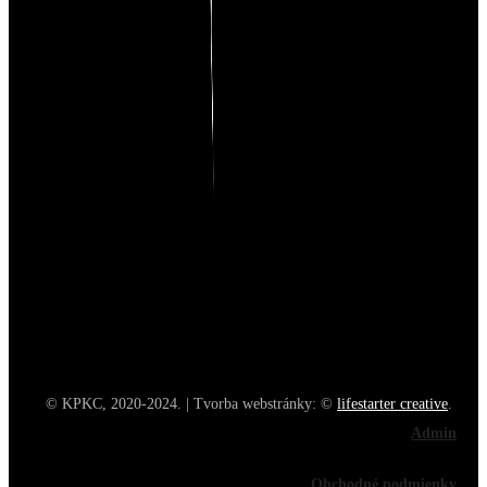
© KPKC, 2020-2024. | Tvorba webstránky: ©
lifestarter creative
.
Admin
Obchodné podmienky