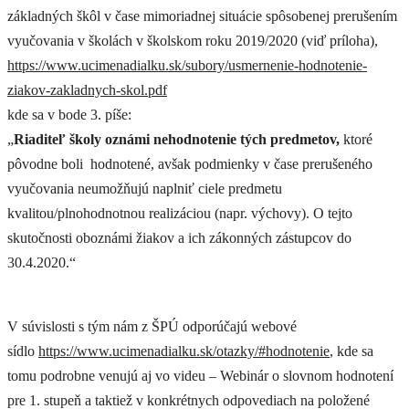
základných škôl v čase mimoriadnej situácie spôsobenej prerušením
vyučovania v školách v školskom roku 2019/2020 (viď príloha),
https://www.ucimenadialku.sk/subory/usmernenie-hodnotenie-
ziakov-zakladnych-skol.pdf
kde sa v bode 3. píše:
„
Riaditeľ školy oznámi nehodnotenie tých predmetov,
ktoré
pôvodne boli hodnotené, avšak podmienky v čase prerušeného
vyučovania neumožňujú naplniť ciele predmetu
kvalitou/plnohodnotnou realizáciou (napr. výchovy). O tejto
skutočnosti oboznámi žiakov a ich zákonných zástupcov do
30.4.2020.“
V súvislosti s tým nám z ŠPÚ odporúčajú webové
sídlo
https://www.ucimenadialku.sk/otazky/#hodnotenie
, kde sa
tomu podrobne venujú aj vo videu – Webinár o slovnom hodnotení
pre 1. stupeň a taktiež v konkrétnych odpovediach na položené