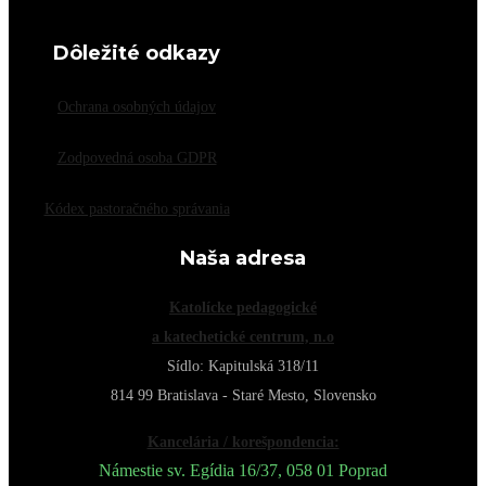
Dôležité odkazy
Ochrana osobných údajov
Zodpovedná osoba GDPR
Kódex pastoračného správania
Naša adresa
Katolícke pedagogické
a katechetické centrum, n.o
Sídlo: Kapitulská 318/11
814 99 Bratislava - Staré Mesto, Slovensko
Kancelária / korešpondencia:
Námestie sv. Egídia 16/37, 058 01 Poprad