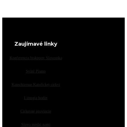
Zaujímavé linky
Konferencia biskupov Slovenska
Sväté Písmo
Katechizmus Katolíckej cirkvi
Liturgia hodín
Cirkevné provincie
Slovo medzi nami