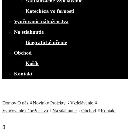
Aktualizačné vzdelávanie
Katechéza vo farnosti
Vyučovanie náboženstva
Na stiahnutie
Biografické učenie
Obchod
Košík
Kontakt
Domov
O nás
Novinky
Projekty
Vzdelávanie
Vyučovanie náboženstva
Na stiahnutie
Obchod
Kontakt
Zákon o výchove a vzdelávaní