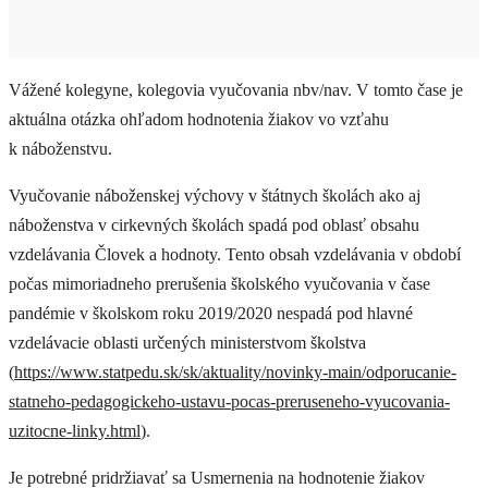
Redukcia učiva v čase výnimočných situácií
Vážené kolegyne, kolegovia vyučovania nbv/nav. V tomto čase je
aktuálna otázka ohľadom hodnotenia žiakov vo vzťahu
Inšpekčná činnosť
k náboženstvu.
Vyučovanie náboženskej výchovy v štátnych školách ako aj
Hospitačná činnosť
náboženstva v cirkevných školách spadá pod oblasť obsahu
vzdelávania Človek a hodnoty. Tento obsah vzdelávania v období
počas mimoriadneho prerušenia školského vyučovania v čase
Maturita "po novom"
pandémie v školskom roku 2019/2020 nespadá pod hlavné
vzdelávacie oblasti určených ministerstvom školstva
(
https://www.statpedu.sk/sk/aktuality/novinky-main/odporucanie-
Legislatíva
statneho-pedagogickeho-ustavu-pocas-preruseneho-vyucovania-
uzitocne-linky.html
).
Je potrebné pridržiavať sa Usmernenia na hodnotenie žiakov