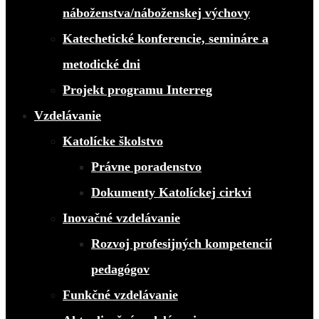
náboženstva/náboženskej výchovy
Katechetické konferencie, semináre a
metodické dni
Projekt programu Interreg
Vzdelávanie
Katolícke školstvo
Právne poradenstvo
Dokumenty Katolíckej cirkvi
Inovačné vzdelávanie
Rozvoj profesijných kompetencií
pedagógov
Funkčné vzdelávanie