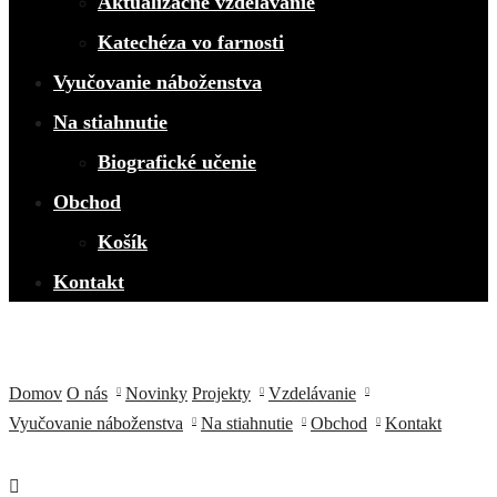
Aktualizačné vzdelávanie
Katechéza vo farnosti
Vyučovanie náboženstva
Na stiahnutie
Biografické učenie
Obchod
Košík
Kontakt
Domov
O nás
Novinky
Projekty
Vzdelávanie
Vyučovanie náboženstva
Na stiahnutie
Obchod
Kontakt
Zákon o výchove a vzdelávaní