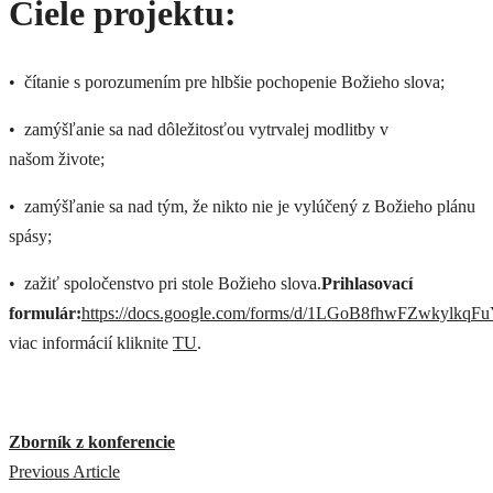
Ciele projektu:
• čítanie s porozumením pre hlbšie pochopenie Božieho slova;
• zamýšľanie sa nad dôležitosťou vytrvalej modlitby v
našom živote;
• zamýšľanie sa nad tým, že nikto nie je vylúčený z Božieho plánu
spásy;
• zažiť spoločenstvo pri stole Božieho slova.
Prihlasovací
formulár:
https://docs.google.com/forms/d/1LGoB8fhwFZwkylkq
viac informácií kliknite
TU
.
Zborník z konferencie
Previous Article