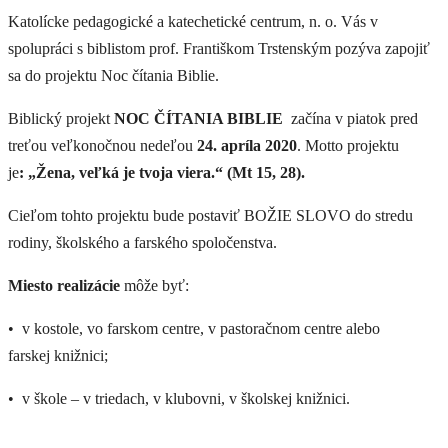
Kurikulum predmetu náboženstvo
Katolícke pedagogické a katechetické centrum, n. o. Vás v
spolupráci s biblistom prof. Františkom Trstenským pozýva zapojiť
Hospitačná činnosť
sa do projektu Noc čítania Biblie.
Redukcia učiva v čase výnimočných situácií
Biblický projekt
NOC ČÍTANIA BIBLIE
začína v piatok pred
Maturita "po novom"
treťou veľkonočnou nedeľou
24. apríla 2020
. Motto projektu
Inšpekčná činnosť
je
: „Žena, veľká je tvoja viera.“ (Mt 15, 28).
Legislatíva
Cieľom tohto projektu bude postaviť BOŽIE SLOVO do stredu
Hospitačná činnosť
rodiny, školského a farského spoločenstva.
Miesto realizácie
môže byť:
Maturita "po novom"
• v kostole, vo farskom centre, v pastoračnom centre alebo
farskej knižnici;
Legislatíva
• v škole – v triedach, v klubovni, v školskej knižnici.