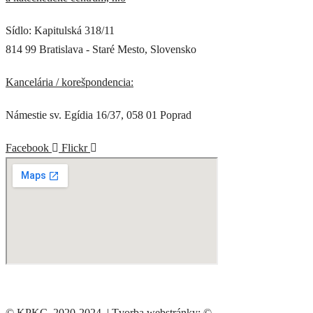
Sídlo: Kapitulská 318/11
814 99 Bratislava - Staré Mesto, Slovensko
Kancelária / korešpondencia:
Námestie sv. Egídia 16/37, 058 01 Poprad
Facebook
Flickr
© KPKC, 2020-2024. | Tvorba webstránky: ©
lifestarter creative
.