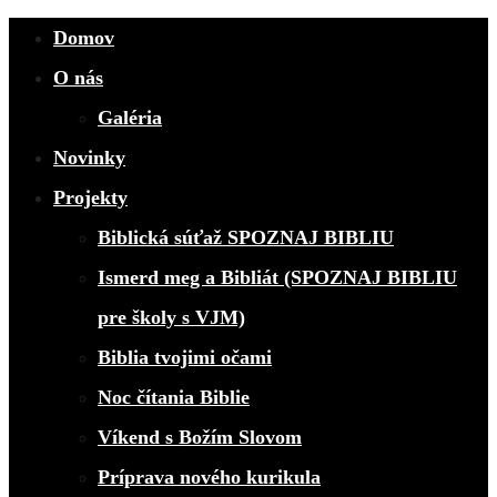
Close
Domov
O nás
Galéria
Novinky
Projekty
Biblická súťaž SPOZNAJ BIBLIU
Ismerd meg a Bibliát (SPOZNAJ BIBLIU
pre školy s VJM)
Biblia tvojimi očami
Noc čítania Biblie
Víkend s Božím Slovom
Príprava nového kurikula