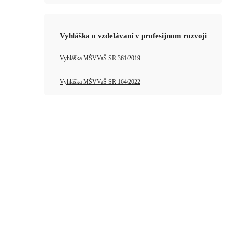
Vyhláška o vzdelávaní v profesijnom rozvoji
Vyhláška MŠVVaŠ SR 361/2019
Vyhláška MŠVVaŠ SR 164/2022