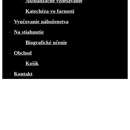
Aktualizačné vzdelávanie
Katechéza vo farnosti
Vyučovanie náboženstva
Na stiahnutie
Biografické učenie
Obchod
Košík
Kontakt