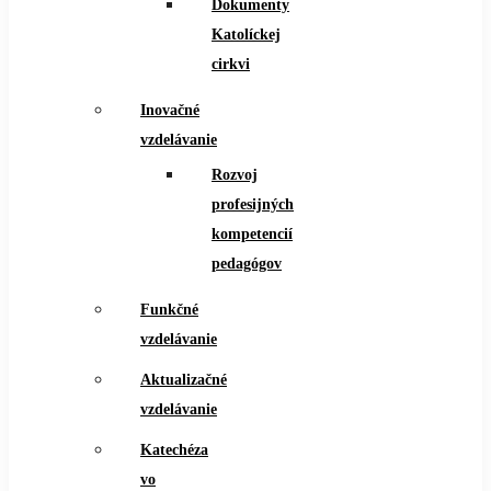
Dokumenty
Katolíckej
cirkvi
Inovačné
vzdelávanie
Rozvoj
profesijných
kompetencií
pedagógov
Funkčné
vzdelávanie
Aktualizačné
vzdelávanie
Katechéza
vo