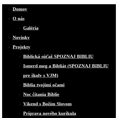
Domov
O nás
Galéria
Novinky
Projekty
Biblická súťaž SPOZNAJ BIBLIU
Ismerd meg a Bibliát (SPOZNAJ BIBLIU
pre školy s VJM)
Biblia tvojimi očami
Noc čítania Biblie
Víkend s Božím Slovom
Príprava nového kurikula