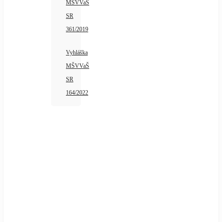
MŠVVaŠ
SR
361/2019
Vyhláška
MŠVVaŠ
SR
164/2022