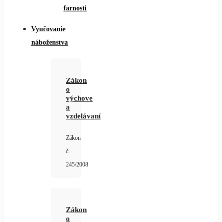
farnosti
Vyučovanie
náboženstva
Zákon
o
výchove
a
vzdelávaní
Zákon
č.
245/2008
Zákon
o