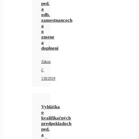
ped.
a
odb.
zamestnancoch
a
o
zmene
a
doplnení
Zákon
č.
138/2019
Vyhláška
o
kvalifikačných
predpokladoch
ped.
a