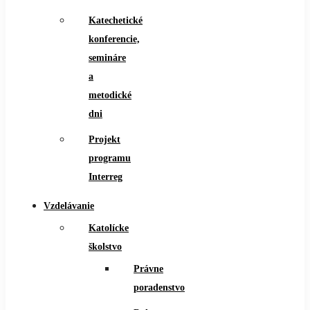
Katechetické
konferencie,
semináre
a
metodické
dni
Projekt
programu
Interreg
Vzdelávanie
Katolícke
školstvo
Právne
poradenstvo