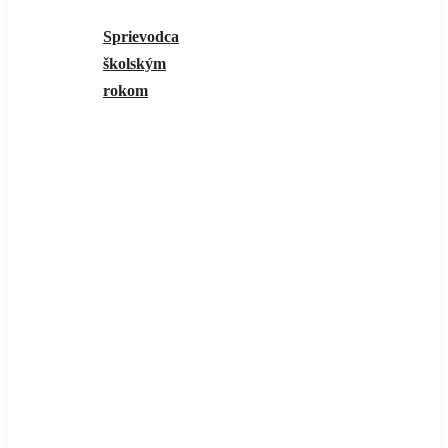
Sprievodca
školským
rokom