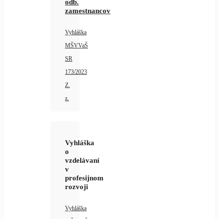
odb.
zamestnancov
Vyhláška
MŠVVaŠ
SR
173/2023
Z.
z.
Vyhláška
o
vzdelávaní
v
profesijnom
rozvoji
Vyhláška