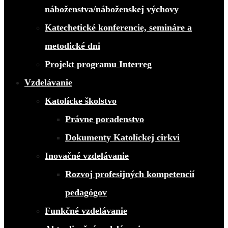
náboženstva/náboženskej výchovy
Katechetické konferencie, semináre a
metodické dni
Projekt programu Interreg
Vzdelávanie
Katolícke školstvo
Právne poradenstvo
Dokumenty Katolíckej cirkvi
Inovačné vzdelávanie
Rozvoj profesijných kompetencií
pedagógov
Funkčné vzdelávanie