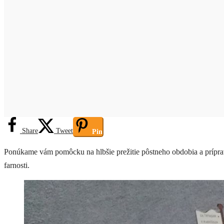
Share
Tweet
Pin
Ponúkame vám pomôcku na hlbšie prežitie pôstneho obdobia a prípravu n
farnosti.