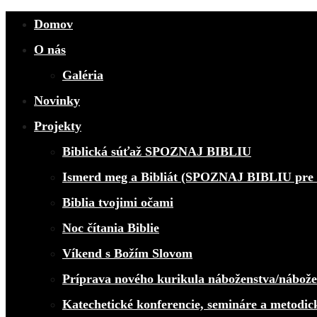
Domov
O nás
Galéria
Novinky
Projekty
Biblická súťaž SPOZNAJ BIBLIU
Ismerd meg a Bibliát (SPOZNAJ BIBLIU pre 
Biblia tvojimi očami
Noc čítania Biblie
Víkend s Božím Slovom
Príprava nového kurikula náboženstva/nábož
Katechetické konferencie, semináre a metodic