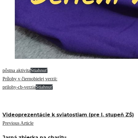
pôstna aktivita
Stiahnuť
Prílohy v čiernobielej verzii:
prilohy-cb-verzia
Stiahnuť
Videoprezentácie k sviatostiam (pre I. stupeň ZŠ)
Previous Article
Jarná zbierka na charitu