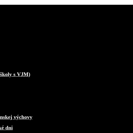
školy s VJM)
enskej výchovy
ké dni