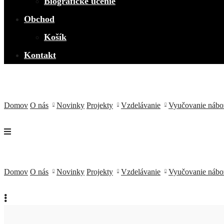
Biografické učenie
Obchod
Košík
Kontakt
Domov
O nás
Novinky
Projekty
Vzdelávanie
Vyučovanie nábo
Zákon o výchove a vzdelávaní
Zákon č. 245/2008
Domov
O nás
Novinky
Projekty
Vzdelávanie
Vyučovanie nábo
Zákon o ped. a odb. zamestnancoch a
Zákon o výchove a vzdelávaní
Zákon č. 138/2019
Zákon č. 245/2008