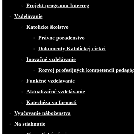
Projekt programu Interreg
Vzdelávanie
Katolícke školstvo
Právne poradenstvo
Dokumenty Katolíckej cirkvi
Inovačné vzdelávanie
Rozvoj profesijných kompetencií pedagó
Funkčné vzdelávanie
Aktualizačné vzdelávanie
Katechéza vo farnosti
Vyučovanie náboženstva
Na stiahnutie