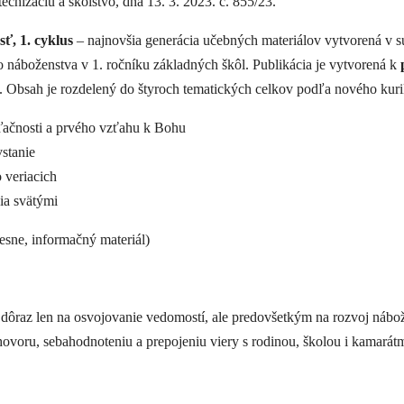
chizáciu a školstvo, dňa 13. 3. 2023. č. 855/23.
ť, 1. cyklus
– najnovšia generácia učebných materiálov vytvorená v s
náboženstva v 1. ročníku základných škôl. Publikácia je vytvorená k
. Obsah je rozdelený do štyroch tematických celkov podľa nového kuri
ďačnosti a prvého vzťahu k Bohu
vstanie
 veriacich
ia svätými
iesne, informačný materiál)
dôraz len na osvojovanie vedomostí, ale predovšetkým na rozvoj nábože
voru, sebahodnoteniu a prepojeniu viery s rodinou, školou i kamarátmi