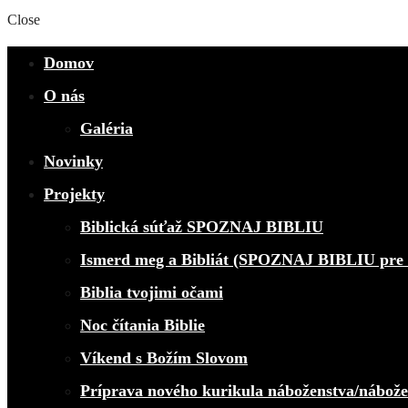
Close
Domov
O nás
Galéria
Novinky
Projekty
Biblická súťaž SPOZNAJ BIBLIU
Ismerd meg a Bibliát (SPOZNAJ BIBLIU pre 
Biblia tvojimi očami
Noc čítania Biblie
Víkend s Božím Slovom
Príprava nového kurikula náboženstva/nábož