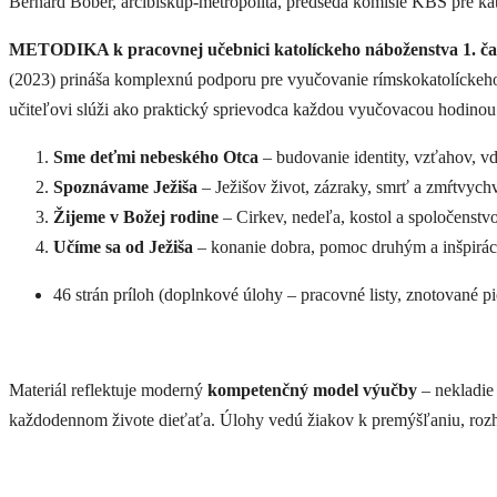
Bernard Bober, arcibiskup-metropolita, predseda komisie KBS pre kate
METODIKA k pracovnej učebnici katolíckeho náboženstva 1. čas
(2023) prináša komplexnú podporu pre vyučovanie rímskokatolíckeho 
učiteľovi slúži ako praktický sprievodca každou vyučovacou hodinou
Sme deťmi nebeského Otca
– budovanie identity, vzťahov, v
Spoznávame Ježiša
– Ježišov život, zázraky, smrť a zmŕtvych
Žijeme v Božej rodine
– Cirkev, nedeľa, kostol a spoločenstvo
Učíme sa od Ježiša
– konanie dobra, pomoc druhým a inšpirác
46 strán príloh (doplnkové úlohy – pracovné listy, znotované p
Materiál reflektuje moderný
kompetenčný model výučby
– nekladie 
každodennom živote dieťaťa. Úlohy vedú žiakov k premýšľaniu, rozho