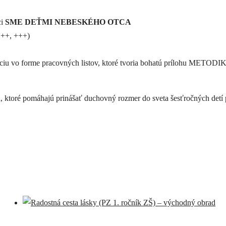
ci
SME DEŤMI NEBESKÉHO OTCA
 ++, +++)
áciu vo forme pracovných listov, ktoré tvoria bohatú prílohu METODI
a
, ktoré pomáhajú prinášať duchovný rozmer do sveta šesťročných det