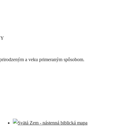
KY
í prirodzeným a veku primeraným spôsobom.