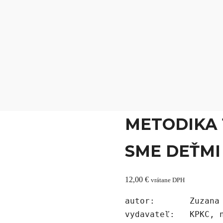
15
15
METODIKA 1 
SME DEŤMI
12,00
€
vrátane DPH
autor:       Zuzana 
vydavateľ:   KPKC, n