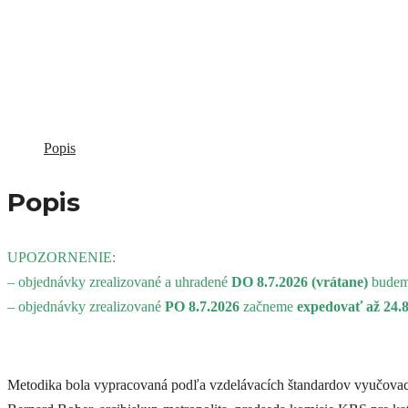
Maturita "po novom"
Hospitačná činnosť
Legislatíva
Maturita "po novom"
Popis
Legislatíva
Popis
UPOZORNENIE:
– objednávky zrealizované a uhradené
DO 8.7.2026 (vrátane)
bude
– objednávky zrealizované
PO 8.7.2026
začneme
expedovať až 24.
Metodika bola vypracovaná podľa vzdelávacích štandardov vyučovaci