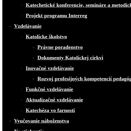
Katechetické konferencie, semináre a metodic
Projekt programu Interreg
Vzdelávanie
Katolícke školstvo
Právne poradenstvo
Dokumenty Katolíckej cirkvi
Inovačné vzdelávanie
Rozvoj profesijných kompetencií pedagó
Funkčné vzdelávanie
Aktualizačné vzdelávanie
Katechéza vo farnosti
Vyučovanie náboženstva