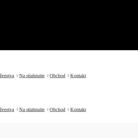
ženstva
Na stiahnutie
Obchod
Kontakt
ní
ženstva
Na stiahnutie
Obchod
Kontakt
ní
tnancoch a o zmene a doplnení