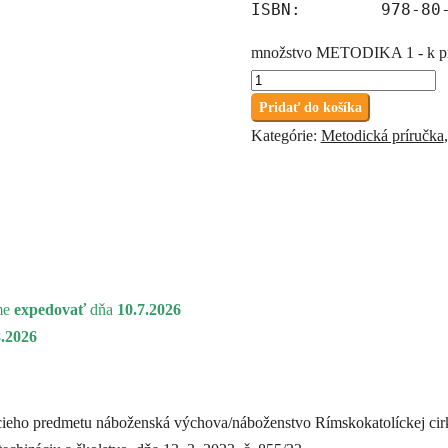
ISBN:        978-80
množstvo METODIKA 1 - k 
Pridať do košíka
Kategórie:
Metodická príručka
me
expedovať
dňa
10.7.2026
8.2026
eho predmetu náboženská výchova/náboženstvo Rímskokatolíckej cirkvi 