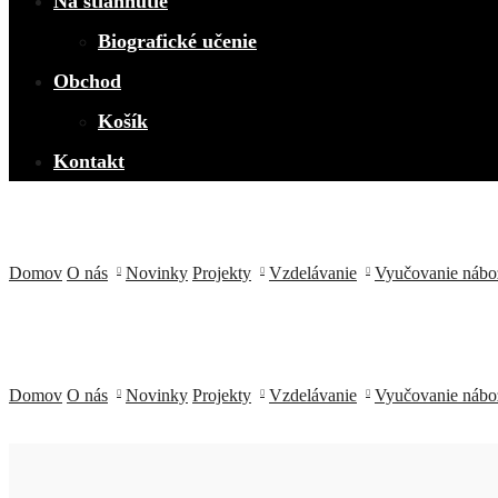
Na stiahnutie
Biografické učenie
Obchod
Košík
Kontakt
Domov
O nás
Novinky
Projekty
Vzdelávanie
Vyučovanie nábo
Zákon o výchove a vzdeláva
Zákon č. 245/2008
Domov
O nás
Novinky
Projekty
Vzdelávanie
Vyučovanie nábo
Zákon o výchove a vzdeláva
Zákon o ped. a odb. zames