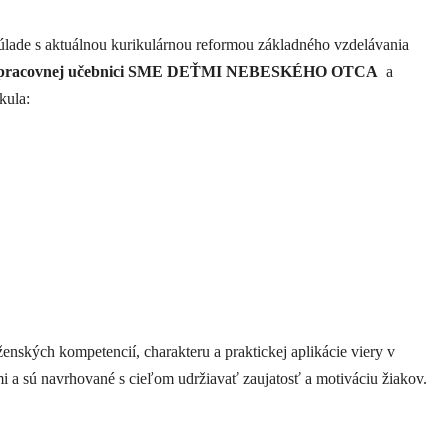
úlade s aktuálnou kurikulárnou reformou základného vzdelávania
pracovnej učebnici SME DEŤMI NEBESKÉHO OTCA
a
kula:
nských kompetencií, charakteru a praktickej aplikácie viery v
 a sú navrhované s cieľom udržiavať zaujatosť a motiváciu žiakov.