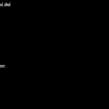
ké dni
gov