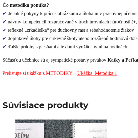
Čo metodika ponúka?
✔
detailné pokyny k práci s obrázkami a úlohami v pracovnej učebni
✔
návrhy kompetencií rozpracované v troch úrovniach náročnosti (+,
✔
reflexné „zrkadielka“ pre duchovný rast a sebahodnotenie žiakov
✔
doplnkové úlohy pre cirkevné školy alebo rozšírenú hodinovú dot
✔
ďalšie prílohy s piesňami a textami využiteľnými na hodinách
Súčasťou učebnice sú aj sympatické postavy prvákov
Katky a Peťk
Prelistujte si ukážku z METODIKY –
Ukážka_Metodika 1
Súvisiace produkty