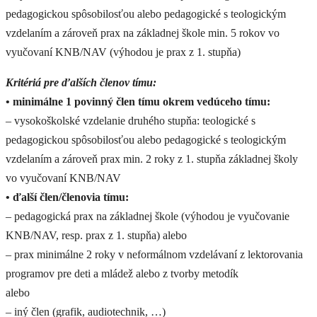
pedagogickou spôsobilosťou alebo pedagogické s teologickým
vzdelaním a zároveň prax na základnej škole min. 5 rokov vo
vyučovaní KNB/NAV (výhodou je prax z 1. stupňa)
Kritériá pre ďalších členov tímu:
• minimálne 1 povinný člen tímu okrem vedúceho tímu:
– vysokoškolské vzdelanie druhého stupňa: teologické s
pedagogickou spôsobilosťou alebo pedagogické s teologickým
vzdelaním a zároveň prax min. 2 roky z 1. stupňa základnej školy
vo vyučovaní KNB/NAV
• ďalší člen/členovia tímu:
– pedagogická prax na základnej škole (výhodou je vyučovanie
KNB/NAV, resp. prax z 1. stupňa) alebo
– prax minimálne 2 roky v neformálnom vzdelávaní z lektorovania
programov pre deti a mládež alebo z tvorby metodík
alebo
– iný člen (grafik, audiotechnik, …)