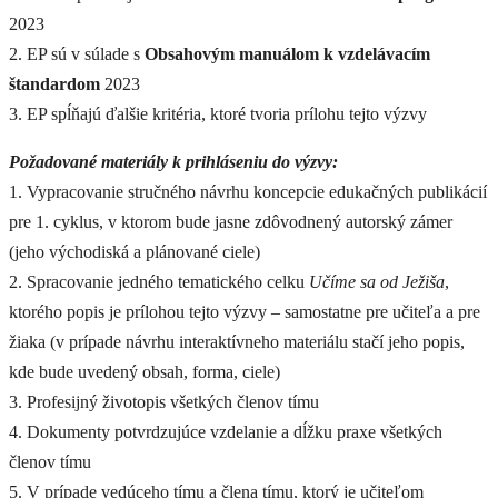
2023
2. EP sú v súlade s
Obsahovým manuálom k vzdelávacím
štandardom
2023
3. EP spĺňajú ďalšie kritéria, ktoré tvoria prílohu tejto výzvy
Požadované materiály k prihláseniu do výzvy:
1. Vypracovanie stručného návrhu koncepcie edukačných publikácií
pre 1. cyklus, v ktorom bude jasne zdôvodnený autorský zámer
(jeho východiská a plánované ciele)
2. Spracovanie jedného tematického celku
Učíme sa od Ježiša
,
ktorého popis je prílohou tejto výzvy – samostatne pre učiteľa a pre
žiaka (v prípade návrhu interaktívneho materiálu stačí jeho popis,
kde bude uvedený obsah, forma, ciele)
3. Profesijný životopis všetkých členov tímu
4. Dokumenty potvrdzujúce vzdelanie a dĺžku praxe všetkých
členov tímu
5. V prípade vedúceho tímu a člena tímu, ktorý je učiteľom