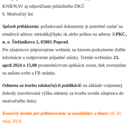
KNB/NAV aj odporúčanie príslušného DKÚ
6. Motivačný list
Spôsob prihlásenia:
požadované dokumenty je potrebné zaslať na
emailovú adresu: metodik@kpkc.sk alebo poštou na adresu: K
PKC,
n. o. Štefánikova 2, 05801 Poprad
.
Pre záujemcov pripravujeme webinár, na ktorom poskytneme ďalšie
informácie a zodpovieme prípadné otázky. Termín webinára:
23.
apríl 2024 o 15,00
prostredníctvom aplikácie zoom, link zverejníme
na našom webe a FB stránke.
Odmena za tvorbu edukačných publikácií:
na základe vzájomnej
dohody (navrhovanú výšku odmeny za tvorbu uvedie záujemca do
motivačného listu).
Konečný termín pre prihlasovanie sa kandidátov a tímov:
do 30.
mája 2024