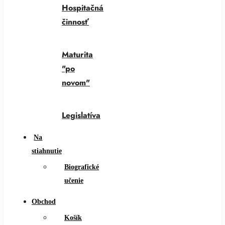
Hospitačná
činnosť
Maturita
"po
novom"
Legislatíva
Na
stiahnutie
Biografické
učenie
Obchod
Košík