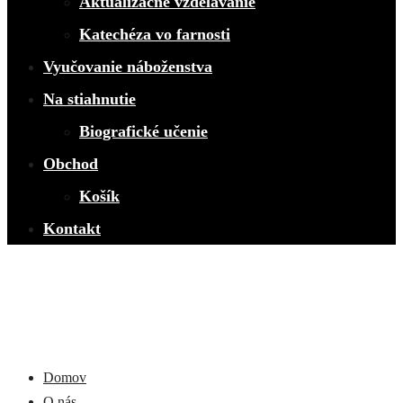
Aktualizačné vzdelávanie
Katechéza vo farnosti
Vyučovanie náboženstva
Na stiahnutie
Biografické učenie
Obchod
Košík
Kontakt
Domov
O nás