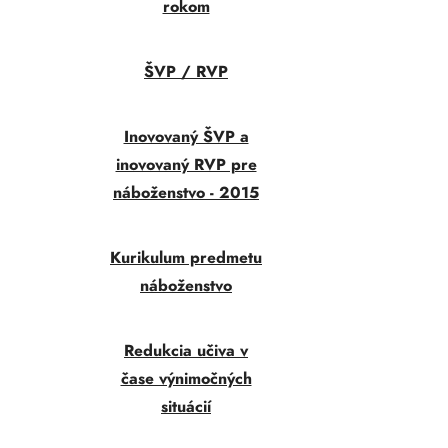
rokom
ŠVP / RVP
Inovovaný ŠVP a
inovovaný RVP pre
náboženstvo - 2015
Kurikulum predmetu
náboženstvo
Redukcia učiva v
čase výnimočných
situácií