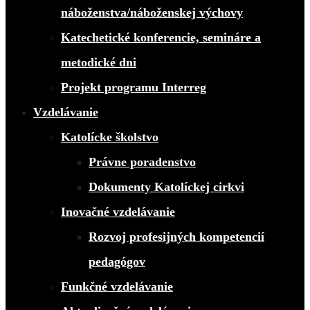
náboženstva/náboženskej výchovy
Katechetické konferencie, semináre a
metodické dni
Projekt programu Interreg
Vzdelávanie
Katolícke školstvo
Právne poradenstvo
Dokumenty Katolíckej cirkvi
Inovačné vzdelávanie
Rozvoj profesijných kompetencií
pedagógov
Funkčné vzdelávanie