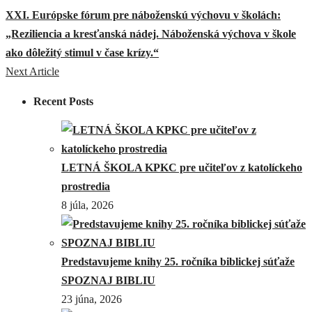
XXI. Európske fórum pre náboženskú výchovu v školách:
„Reziliencia a kresťanská nádej. Náboženská výchova v škole
ako dôležitý stimul v čase krízy.“
Next Article
Recent Posts
LETNÁ ŠKOLA KPKC pre učiteľov z katolíckeho
prostredia
8 júla, 2026
Predstavujeme knihy 25. ročníka biblickej súťaže
SPOZNAJ BIBLIU
23 júna, 2026