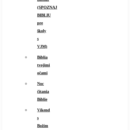
(SPOZNAJ
BIBLIU
pre
školy
s
VJM)
Biblia
tvojimi
očami
Noc
čítania
Biblie
Víkend
s
Božím