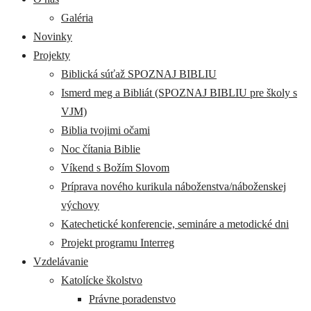
Galéria
Novinky
Projekty
Biblická súťaž SPOZNAJ BIBLIU
Ismerd meg a Bibliát (SPOZNAJ BIBLIU pre školy s
VJM)
Biblia tvojimi očami
Noc čítania Biblie
Víkend s Božím Slovom
Príprava nového kurikula náboženstva/náboženskej
výchovy
Katechetické konferencie, semináre a metodické dni
Projekt programu Interreg
Vzdelávanie
Katolícke školstvo
Právne poradenstvo