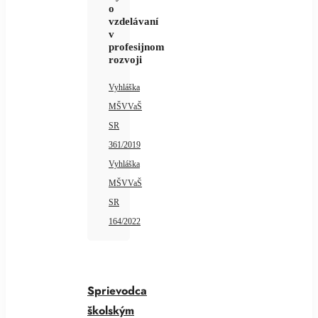
o
vzdelávaní
v
profesijnom
rozvoji
Vyhláška
MŠVVaŠ
SR
361/2019
Vyhláška
MŠVVaŠ
SR
164/2022
Sprievodca
školským