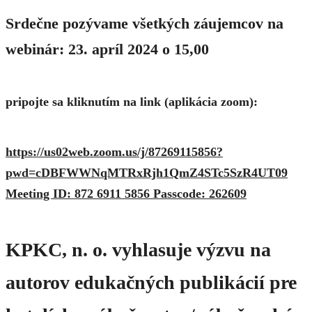
Srdečne pozývame všetkých záujemcov na
webinár: 23. apríl 2024 o 15,00
pripojte sa kliknutím na link (aplikácia zoom):
https://us02web.zoom.us/j/87269115856?
pwd=cDBFWWNqMTRxRjh1QmZ4STc5SzR4UT09
Meeting ID: 872 6911 5856 Passcode: 262609
KPKC, n. o. vyhlasuje výzvu na
autorov edukačných publikácií pre