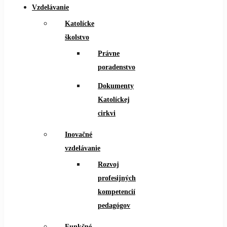
Vzdelávanie
Katolícke
školstvo
Právne
poradenstvo
Dokumenty
Katolíckej
cirkvi
Inovačné
vzdelávanie
Rozvoj
profesijných
kompetencií
pedagógov
Funkčné