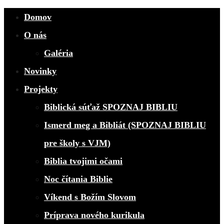
Domov
O nás
Galéria
Novinky
Projekty
Biblická súťaž SPOZNAJ BIBLIU
Ismerd meg a Bibliát (SPOZNAJ BIBLIU
pre školy s VJM)
Biblia tvojimi očami
Noc čítania Biblie
Víkend s Božím Slovom
Príprava nového kurikula