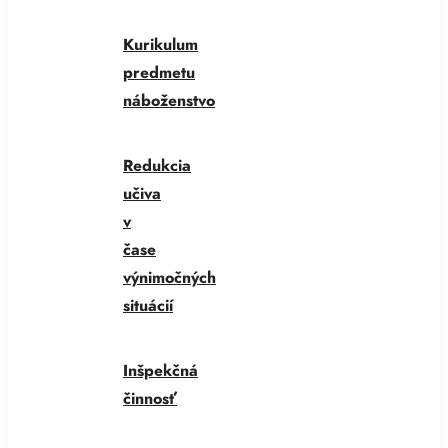
Kurikulum
predmetu
náboženstvo
Redukcia
učiva
v
čase
výnimočných
situácií
Inšpekčná
činnosť