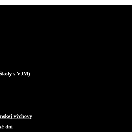
školy s VJM)
enskej výchovy
ké dni