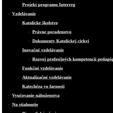
Projekt programu Interreg
Vzdelávanie
Katolícke školstvo
Právne poradenstvo
Dokumenty Katolíckej cirkvi
Inovačné vzdelávanie
Rozvoj profesijných kompetencií pedagó
Funkčné vzdelávanie
Aktualizačné vzdelávanie
Katechéza vo farnosti
Vyučovanie náboženstva
Na stiahnutie