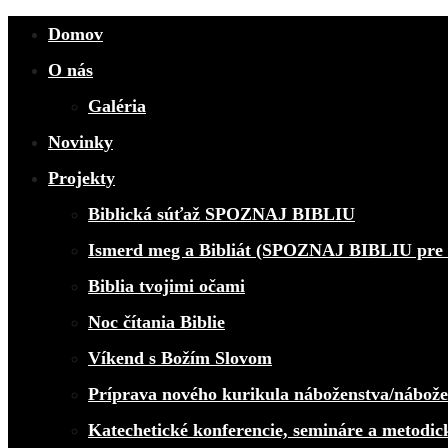
Domov
O nás
Galéria
Novinky
Projekty
Biblická súťaž SPOZNAJ BIBLIU
Ismerd meg a Bibliát (SPOZNAJ BIBLIU pre 
Biblia tvojimi očami
Noc čítania Biblie
Víkend s Božím Slovom
Príprava nového kurikula náboženstva/nábož
Katechetické konferencie, semináre a metodic